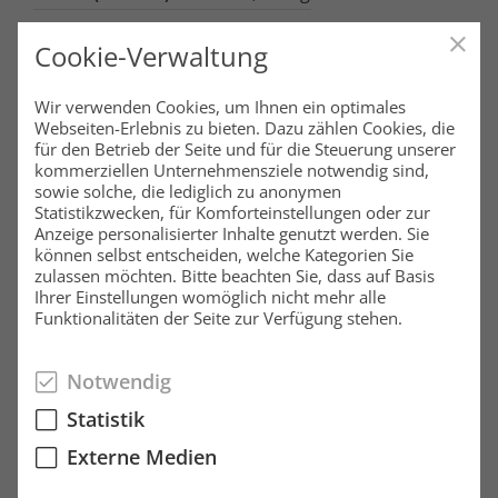
Cookie-Verwaltung
Segelyacht Hanse 311- private Nutzung ab
Wir verwenden Cookies, um Ihnen ein optimales
Greifswald
Webseiten-Erlebnis zu bieten. Dazu zählen Cookies, die
für den Betrieb der Seite und für die Steuerung unserer
kommerziellen Unternehmensziele notwendig sind,
sowie solche, die lediglich zu anonymen
Statistikzwecken, für Komforteinstellungen oder zur
Baujahr 2003, 2 Kabinen, große Nasszelle, große
Anzeige personalisierter Inhalte genutzt werden. Sie
Backskiste
können selbst entscheiden, welche Kategorien Sie
zulassen möchten. Bitte beachten Sie, dass auf Basis
Ihrer Einstellungen womöglich nicht mehr alle
Funktionalitäten der Seite zur Verfügung stehen.
Länge: 9,45m
Notwendig
Breite: 3,20m
Statistik
Tiefgang: 1,75m
Externe Medien