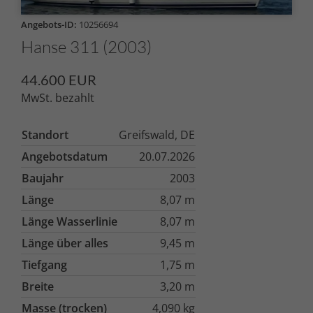
Angebots-ID:
10256694
Hanse 311 (2003)
44.600 EUR
MwSt. bezahlt
Standort
Greifswald, DE
Angebotsdatum
20.07.2026
Baujahr
2003
Länge
8,07 m
Länge Wasserlinie
8,07 m
Länge über alles
9,45 m
Tiefgang
1,75 m
Breite
3,20 m
Masse (trocken)
4,090 kg