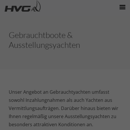
MARKEN/MODELLE
Gebrauchtboote &
NEWS/EVENTS
Ausstellungsyachten
BOOTE/VERKAUF
STANDORTE
PARTNER
Unser Angebot an Gebraucht­yachten umfasst
sowohl Inzahlungnahmen als auch Yachten aus
Vermittlungsaufträgen. Darüber hinaus bieten wir
Ihnen regelmäßig unsere Ausstellungsyachten zu
besonders attraktiven Konditionen an.