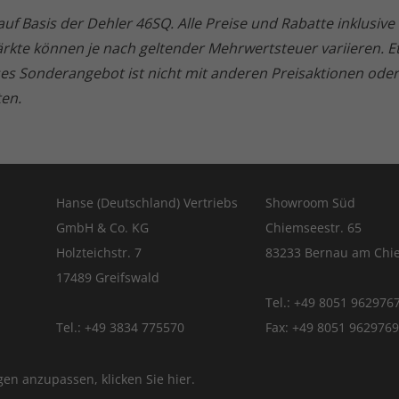
l auf Basis der Dehler 46SQ. Alle Preise und Rabatte inklusi
Märkte können je nach geltender Mehrwertsteuer variieren. 
ses Sonderangebot ist nicht mit anderen Preisaktionen od
ten.
Hanse (Deutschland) Vertriebs
Showroom Süd
GmbH & Co. KG
Chiemseestr. 65
Holzteichstr. 7
83233 Bernau am Chi
17489 Greifswald
Tel.: +49 8051 962976
Tel.: +49 3834 775570
Fax: +49 8051 9629769
ngen anzupassen, klicken Sie
hier
.