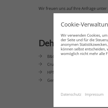
Wir freuen uns auf Ihre Anfrage unte
Cookie-Verwaltu
Wir verwenden Cookies, um I
der Seite und für die Steue
Dehler 34
anonymen Statistikzwecken, 
können selbst entscheiden, w
womöglich nicht mehr alle Fu
B&G Navigationspaket
Cruisingpaket
HPM Segel
Gennakerpaket Standard Mast
Datenschutz
Impressum