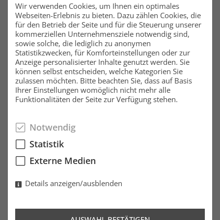
Ersatzteile
Wir verwenden Cookies, um Ihnen ein optimales
Webseiten-Erlebnis zu bieten. Dazu zählen Cookies, die
Es kann immer einmal etwas zu Bruch gehen.
für den Betrieb der Seite und für die Steuerung unserer
kommerziellen Unternehmensziele notwendig sind,
Finden Sie hier original Hanse Ersatzteile.
sowie solche, die lediglich zu anonymen
Statistikzwecken, für Komforteinstellungen oder zur
Zu den Produkten
Anzeige personalisierter Inhalte genutzt werden. Sie
können selbst entscheiden, welche Kategorien Sie
Ausrüstung
zulassen möchten. Bitte beachten Sie, dass auf Basis
Ihrer Einstellungen womöglich nicht mehr alle
Finden Sie hier nützliches Zubehör und nötige
Funktionalitäten der Seite zur Verfügung stehen.
Grundausstattung für ihre Yacht.
Notwendig
Zu den Produkten
Statistik
Restposten
Externe Medien
Restposten rund um ihre Yacht. Reinschauen,
Details anzeigen/ausblenden
stöbern und ständig neue Teile finden.
Zu den Produkten
AUSWAHL BESTÄTIGEN