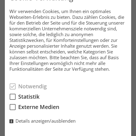
Grosser Grasbrook 10
Wir verwenden Cookies, um Ihnen ein optimales
20457 Hamburg
Webseiten-Erlebnis zu bieten. Dazu zählen Cookies, die
Deutschland
für den Betrieb der Seite und für die Steuerung unserer
kommerziellen Unternehmensziele notwendig sind,
Mo-Fr 8:00 - 20:00 Uhr | Sa 10:00 - 16:00 Uhr
sowie solche, die lediglich zu anonymen
Statistikzwecken, für Komforteinstellungen oder zur
Tel. +49 40 79 72 41 02 51
Anzeige personalisierter Inhalte genutzt werden. Sie
können selbst entscheiden, welche Kategorien Sie
Fax +49 40 37 09 11 09
zulassen möchten. Bitte beachten Sie, dass auf Basis
info@pantaenius.com
Ihrer Einstellungen womöglich nicht mehr alle
Funktionalitäten der Seite zur Verfügung stehen.
www.pantaenius.de
Notwendig
Statistik
Externe Medien
Details anzeigen/ausblenden