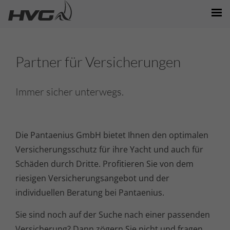
MARKEN/MODELLE
Partner für Versicherungen
NEWS/EVENTS
BOOTE/VERKAUF
Immer sicher unterwegs.
STANDORTE
PARTNER
Die Pantaenius GmbH bietet Ihnen den optimalen
Versicherungsschutz für ihre Yacht und auch für
Schäden durch Dritte. Profitieren Sie von dem
riesigen Versicherungsangebot und der
individuellen Beratung bei Pantaenius.
Sie sind noch auf der Suche nach einer passenden
Versicherung? Dann zögern Sie nicht und fragen