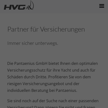
MARKEN/MODELLE
Partner für Versicherungen
NEWS/EVENTS
BOOTE/VERKAUF
Immer sicher unterwegs.
STANDORTE
PARTNER
Die Pantaenius GmbH bietet Ihnen den optimalen
Versicherungsschutz für ihre Yacht und auch für
Schäden durch Dritte. Profitieren Sie von dem
riesigen Versicherungsangebot und der
individuellen Beratung bei Pantaenius.
Sie sind noch auf der Suche nach einer passenden
Versicherung? Dann zögern Sie nicht und fragen