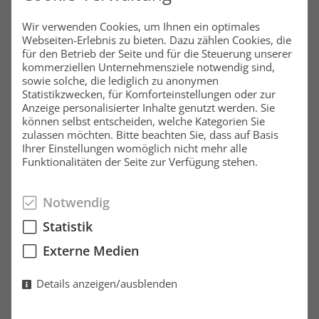
Grosser Grasbrook 10
Wir verwenden Cookies, um Ihnen ein optimales
20457 Hamburg
Webseiten-Erlebnis zu bieten. Dazu zählen Cookies, die
Deutschland
für den Betrieb der Seite und für die Steuerung unserer
kommerziellen Unternehmensziele notwendig sind,
Mo-Fr 8:00 - 20:00 Uhr | Sa 10:00 - 16:00 Uhr
sowie solche, die lediglich zu anonymen
Statistikzwecken, für Komforteinstellungen oder zur
Tel. +49 40 79 72 41 02 51
Anzeige personalisierter Inhalte genutzt werden. Sie
können selbst entscheiden, welche Kategorien Sie
Fax +49 40 37 09 11 09
zulassen möchten. Bitte beachten Sie, dass auf Basis
info@pantaenius.com
Ihrer Einstellungen womöglich nicht mehr alle
Funktionalitäten der Seite zur Verfügung stehen.
www.pantaenius.de
Notwendig
Statistik
Externe Medien
Details anzeigen/ausblenden