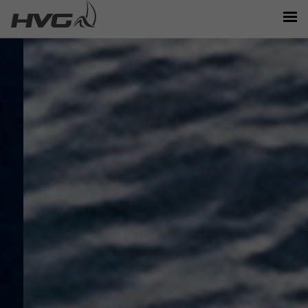
MARKEN/MODELLE
NEWS/EVENTS
BOOTE/VERKAUF
STANDORTE
PARTNER