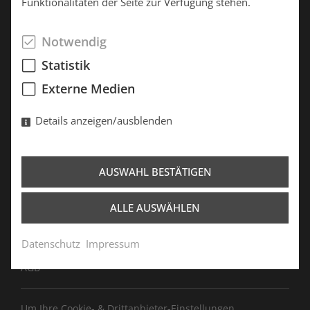
Funktionalitäten der Seite zur Verfügung stehen.
Tel.: +49 3834 775570
Notwendig
Showroom Süd
Statistik
Chiemseestr. 65
Externe Medien
83233 Bernau am Chiemsee
Details anzeigen/ausblenden
Tel.: +49 8051 9629767
Fax: +49 8051 9629769
AUSWAHL BESTÄTIGEN
Kontakt
ALLE AUSWÄHLEN
Team
Impressum
Datenschutz
Impressum
Datenschutz
AGB
Um Ihre Cookie- & Drittanbieter-Einstellungen