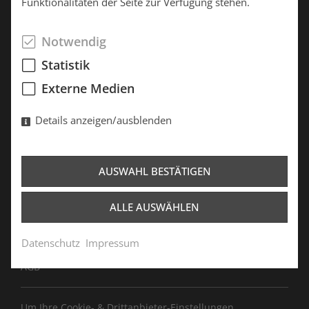
Funktionalitäten der Seite zur Verfügung stehen.
Tel.: +49 3834 775570
Notwendig
Showroom Süd
Statistik
Chiemseestr. 65
Externe Medien
83233 Bernau am Chiemsee
Details anzeigen/ausblenden
Tel.: +49 8051 9629767
Fax: +49 8051 9629769
AUSWAHL BESTÄTIGEN
Kontakt
ALLE AUSWÄHLEN
Team
Impressum
Datenschutz
Impressum
Datenschutz
AGB
Um Ihre Cookie- & Drittanbieter-Einstellungen